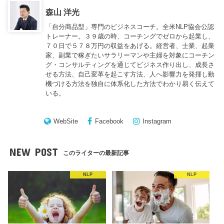
森山 洋光
「自分商品型」専門のビジネスコーチ。全米NLP協会公認
トレーナー。３９歳の時、コーチングでゼロから起業し、
７０日で５７８万円の収益をあげる。経営者、士業、起業
家、副業で稼ぎたいサラリーマンや主婦を対象にコーチン
グ・コンサルティングを通じてビジネス作り出し、成長さ
せる方法、自己変革を起こす方法、人へ影響力を発揮し動
機づける方法を独自に体系化した方法でわかり易く伝えて
いる。
WebSite
Facebook
Instagram
NEW POST
このライターの最新記事
NLP
NLP