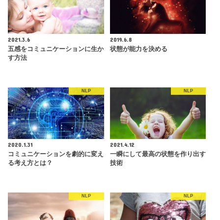
2021.3.6
2019.6.8
五感をコミュニケーションに生か
状態が能力を決める
す方法
NLP
NLP
2020.1.31
2021.4.12
コミュニケーションを劇的に変え
一瞬にして最高の状態を作り出す
る考え方とは？
技術
NLP
NLP