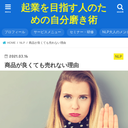
起業を目指す人のた
menu
search
めの自分磨き術
プロフィール
サービスメニュー
セミナー・研修
NLP大人のメン
HOME
NLP
商品が良くても売れない理由
2021.03.16
NLP
商品が良くても売れない理由