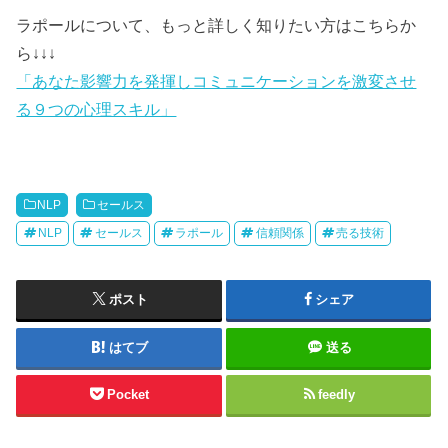
ラポールについて、もっと詳しく知りたい方はこちらか
ら↓↓↓
「あなた影響力を発揮しコミュニケーションを激変させ
る９つの心理スキル」
NLP
セールス
NLP
セールス
ラポール
信頼関係
売る技術
ポスト
シェア
はてブ
送る
Pocket
feedly