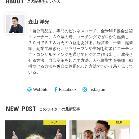
ABOUT
この記事をかいた人
森山 洋光
「自分商品型」専門のビジネスコーチ。全米NLP協会公認
トレーナー。３９歳の時、コーチングでゼロから起業し、
７０日で５７８万円の収益をあげる。経営者、士業、起業
家、副業で稼ぎたいサラリーマンや主婦を対象にコーチン
グ・コンサルティングを通じてビジネス作り出し、成長さ
せる方法、自己変革を起こす方法、人へ影響力を発揮し動
機づける方法を独自に体系化した方法でわかり易く伝えて
いる。
WebSite
Facebook
Instagram
NEW POST
このライターの最新記事
NLP
NLP