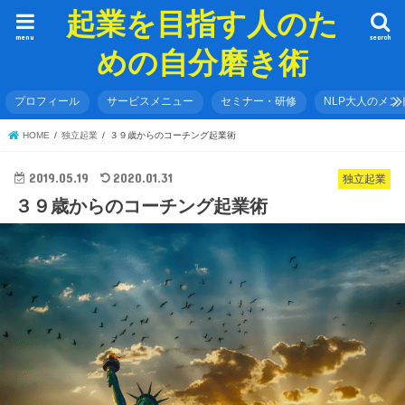
起業を目指す人のた
menu
search
めの自分磨き術
プロフィール
サービスメニュー
セミナー・研修
NLP大人のメン
HOME
独立起業
３９歳からのコーチング起業術
2019.05.19
2020.01.31
独立起業
３９歳からのコーチング起業術