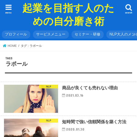
起業を目指す人のた
menu
search
めの自分磨き術
プロフィール
サービスメニュー
セミナー・研修
NLP大人のメン
HOME
タグ : ラポール
ラポール
NLP
商品が良くても売れない理由
2021.03.16
NLP
短時間で強い信頼関係を築く方法
2020.01.30