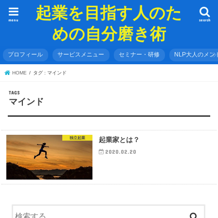
起業を目指す人のた
menu
search
めの自分磨き術
プロフィール
サービスメニュー
セミナー・研修
NLP大人のメン
HOME
タグ : マインド
マインド
独立起業
起業家とは？
2020.02.20